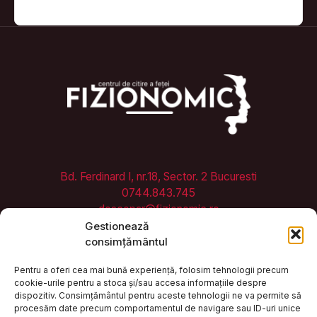
Bd. Ferdinard I, nr.18, Sector. 2 Bucuresti
0744.843.745
descopar@fizionomic.ro
Servicii Fizionomic
Gestionează
consimțământul
Pentru a oferi cea mai bună experiență, folosim tehnologii precum
Start
cookie-urile pentru a stoca și/sau accesa informațiile despre
Învață Fizionomic
dispozitiv. Consimțământul pentru aceste tehnologii ne va permite să
Contact
procesăm date precum comportamentul de navigare sau ID-uri unice