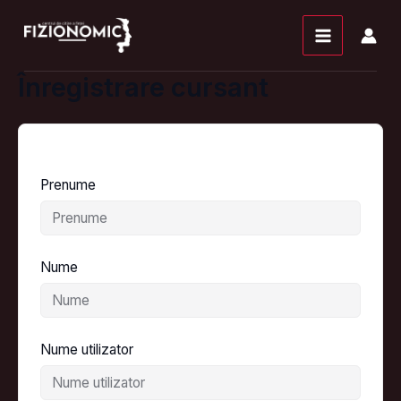
Skip
conținut
to
content
Înregistrare cursant
Prenume
Nume
Nume utilizator