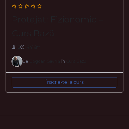
Protejat: Fizionomic –
Curs Bază
2
4h16m
De
Bogdan Gavrilă
În
Curs Bază
Înscrie-te la curs