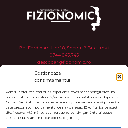
Bd. Ferdinard I, nr.18, Sector. 2 Bucuresti
0744.843.745
descopar@fizionomic.ro
Servicii Fizionomic
Gestionează
consimțământul
Start
Pentru a oferi cea mai bună experiență, folosim tehnologii precum
Învață Fizionomic
cookie-urile pentru a stoca și/sau accesa informațiile despre dispozitiv.
Consimțământul pentru aceste tehnologii ne va permite să procesăm
Contact
date precum comportamentul de navigare sau ID-uri unice pe acest
Servicii
site. Neconsimțământul sau retragerea consimțământului poate
afecta negativ anumite caracteristici și funcții.