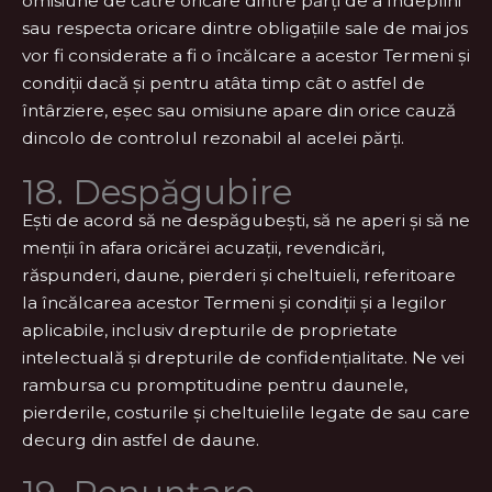
omisiune de către oricare dintre părți de a îndeplini
sau respecta oricare dintre obligațiile sale de mai jos
vor fi considerate a fi o încălcare a acestor Termeni și
condiții dacă și pentru atâta timp cât o astfel de
întârziere, eșec sau omisiune apare din orice cauză
dincolo de controlul rezonabil al acelei părți.
18. Despăgubire
Ești de acord să ne despăgubești, să ne aperi și să ne
menții în afara oricărei acuzații, revendicări,
răspunderi, daune, pierderi și cheltuieli, referitoare
la încălcarea acestor Termeni și condiții și a legilor
aplicabile, inclusiv drepturile de proprietate
intelectuală și drepturile de confidențialitate. Ne vei
rambursa cu promptitudine pentru daunele,
pierderile, costurile și cheltuielile legate de sau care
decurg din astfel de daune.