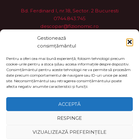
Bd. Ferdinard I, nr.18, Sector. 2 Bucuresti
0744.843.745
descopar@fizionomic.ro
Servicii Fizionomic
Gestionează
consimțământul
Start
Pentru a oferi cea mai bună experiență, folosim tehnologii precum
Învață Fizionomic
cookie-urile pentru a stoca și/sau accesa informațiile despre dispozitiv.
Consimțământul pentru aceste tehnologii ne va permite să procesăm
Contact
date precum comportamentul de navigare sau ID-uri unice pe acest
Servicii
site. Neconsimțământul sau retragerea consimțământului poate
afecta negativ anumite caracteristici și funcții.
ACCEPTĂ
Copyright © 2026 | Realizat de
VICDesign.ro
RESPINGE
Termeni și condiții
VIZUALIZEAZĂ PREFERINȚELE
Politica privind Cookie-urile